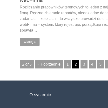
webFirma
Rozliczanie pracowników terenowych to jeden z na
firmą. Ręczne zbieranie raportów, niedokładne dane
zadaniach i kosztach – to wszystko prowadzi do cha
webFirma – system, który rejestruje, porządkuje i 
sprawia…
Więcej »
2 of 5
« Poprzednie
1
2
3
4
5
O systemie