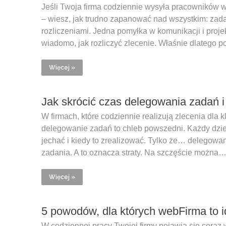
Jeśli Twoja firma codziennie wysyła pracowników w 
– wiesz, jak trudno zapanować nad wszystkim: zada
rozliczeniami. Jedna pomyłka w komunikacji i proje
wiadomo, jak rozliczyć zlecenie. Właśnie dlatego
Więcej »
Jak skrócić czas delegowania zadań 
W firmach, które codziennie realizują zlecenia dla 
delegowanie zadań to chleb powszedni. Każdy dzień t
jechać i kiedy to zrealizować. Tylko że… delegowa
zadania. A to oznacza straty. Na szczęście można
Więcej »
5 powodów, dla których webFirma to i
W codziennej pracy Twojej firmy pojawia się coraz