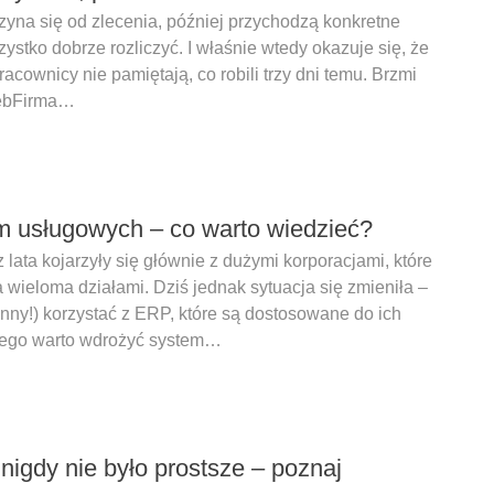
yna się od zlecenia, później przychodzą konkretne
ystko dobrze rozliczyć. I właśnie wtedy okazuje się, że
cownicy nie pamiętają, co robili trzy dni temu. Brzmi
webFirma…
rm usługowych – co warto wiedzieć?
ata kojarzyły się głównie z dużymi korporacjami, które
 wieloma działami. Dziś jednak sytuacja się zmieniła –
nny!) korzystać z ERP, które są dostosowane do ich
czego warto wdrożyć system…
igdy nie było prostsze – poznaj