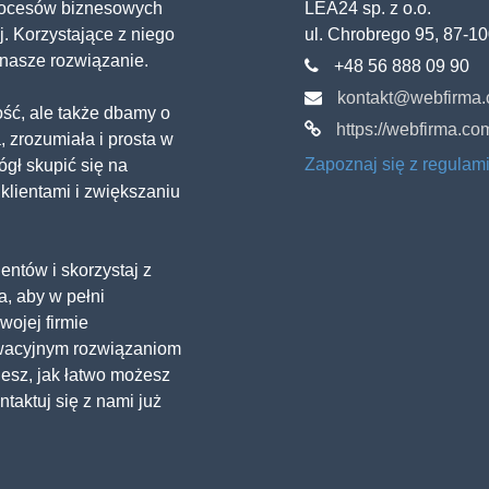
procesów biznesowych
LEA24 sp. z o.o.
j. Korzystające z niego
ul. Chrobrego 95, 87-1
ą nasze rozwiązanie.
+48 56 888 09 90
kontakt@webfirma.
ść, ale także dbamy o
https://webfirma.co
, zrozumiała i prosta w
Zapoznaj się z regula
gł skupić się na
klientami i zwiększaniu
entów i skorzystaj z
 aby w pełni
wojej firmie
wacyjnym rozwiązaniom
jesz, jak łatwo możesz
taktuj się z nami już