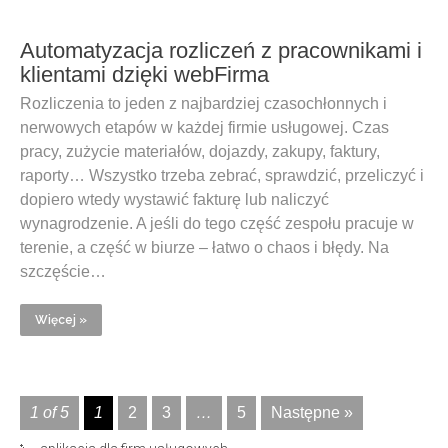
Automatyzacja rozliczeń z pracownikami i
klientami dzięki webFirma
Rozliczenia to jeden z najbardziej czasochłonnych i
nerwowych etapów w każdej firmie usługowej. Czas
pracy, zużycie materiałów, dojazdy, zakupy, faktury,
raporty… Wszystko trzeba zebrać, sprawdzić, przeliczyć i
dopiero wtedy wystawić fakturę lub naliczyć
wynagrodzenie. A jeśli do tego część zespołu pracuje w
terenie, a część w biurze – łatwo o chaos i błędy. Na
szczęście…
Więcej »
1 of 5
1
2
3
…
5
Następne »