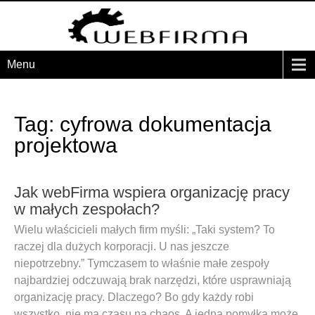
Menu
Tag: cyfrowa dokumentacja
projektowa
Jak webFirma wspiera organizację pracy
w małych zespołach?
Wielu właścicieli małych firm myśli: „Taki system? To
raczej dla dużych korporacji. U nas jeszcze
niepotrzebny.” Tymczasem to właśnie małe zespoły
najbardziej odczuwają brak narzędzi, które usprawniają
organizację pracy. Dlaczego? Bo gdy każdy robi
wszystko, nie ma czasu na chaos. A jedna pomyłka może