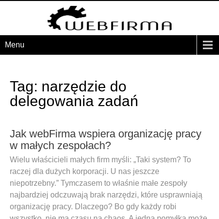
Menu
Tag: narzędzie do
delegowania zadań
Jak webFirma wspiera organizację pracy
w małych zespołach?
Wielu właścicieli małych firm myśli: „Taki system? To
raczej dla dużych korporacji. U nas jeszcze
niepotrzebny.” Tymczasem to właśnie małe zespoły
najbardziej odczuwają brak narzędzi, które usprawniają
organizację pracy. Dlaczego? Bo gdy każdy robi
wszystko, nie ma czasu na chaos. A jedna pomyłka może