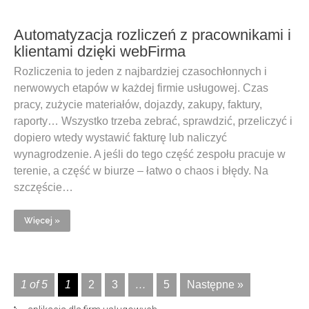
Automatyzacja rozliczeń z pracownikami i
klientami dzięki webFirma
Rozliczenia to jeden z najbardziej czasochłonnych i
nerwowych etapów w każdej firmie usługowej. Czas
pracy, zużycie materiałów, dojazdy, zakupy, faktury,
raporty… Wszystko trzeba zebrać, sprawdzić, przeliczyć i
dopiero wtedy wystawić fakturę lub naliczyć
wynagrodzenie. A jeśli do tego część zespołu pracuje w
terenie, a część w biurze – łatwo o chaos i błędy. Na
szczęście…
Więcej »
1 of 5
1
2
3
…
5
Następne »