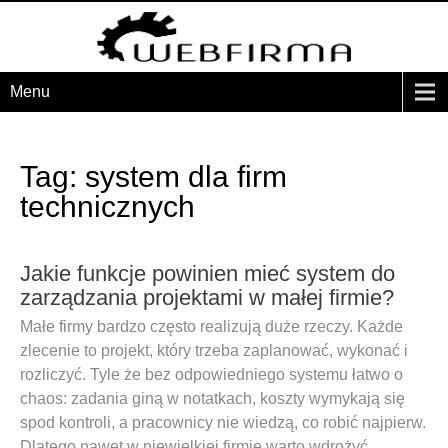
Menu
Tag: system dla firm
technicznych
Jakie funkcje powinien mieć system do
zarządzania projektami w małej firmie?
Małe firmy bardzo często realizują duże rzeczy. Każde
zlecenie to projekt, który trzeba zaplanować, wykonać i
rozliczyć. Tyle że bez odpowiedniego systemu łatwo o
chaos: zadania giną w notatkach, koszty wymykają się
spod kontroli, a pracownicy nie wiedzą, co robić najpierw.
Dlatego nawet w niewielkiej firmie warto wdrożyć