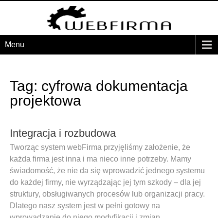
Menu
Tag: cyfrowa dokumentacja
projektowa
Integracja i rozbudowa
Tworząc system webFirma przyjęliśmy założenie, że
każda firma jest inna i ma nieco inne potrzeby. Mamy
świadomość, że nie da się wprowadzić jednego systemu
do każdej firmy, nie wyrządzając jej tym szkody – dla jej
struktury, obsługiwanych procesów lub organizacji pracy.
Dlatego nasz system jest w pełni gotowy na
wprowadzanie do niego modyfikacji i zmian,…